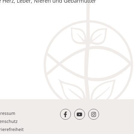
e Herz, Leber, Nieren und Gebärmutter
pressum
facebook
youtube
instagram
enschutz
rierefreiheit