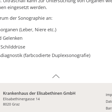
. Ultraschall kann zur Untersuchung von Organen wi
en eingesetzt werden.
ktrum der Sonographie an:
rganen (Leber, Niere etc.)
d Gelenken
 Schilddrüse
diagnostik (farbcodierte Duplexsonografie)
Krankenhaus der Elisabethinen GmbH
Im
Elisabethinergasse 14
Dat
8020 Graz
Bar