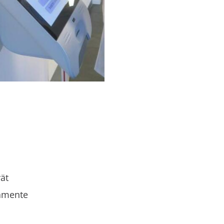
ät
kamente