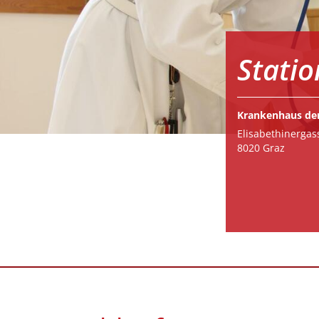
Statio
Krankenhaus der
Elisabethinergas
8020 Graz