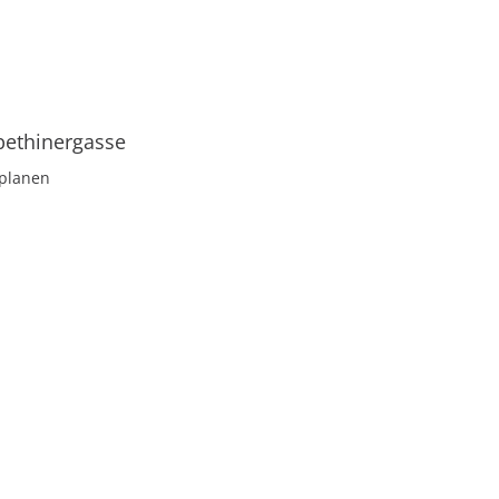
bethinergasse
planen
Mehr zu Elisabethinergasse