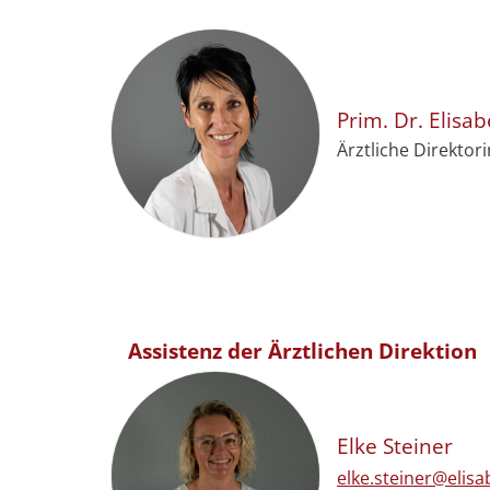
Prim. Dr.
Elisab
Ärztliche Direktori
Assistenz der Ärztlichen Direktion
Elke
Steiner
E-Mail-Adresse:
elke.steiner@elisa