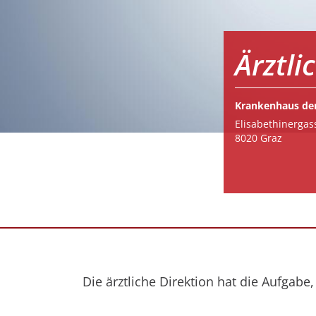
Ärztli
Krankenhaus der
Elisabethinergas
8020 Graz
Die ärztliche Direktion hat die Aufgab