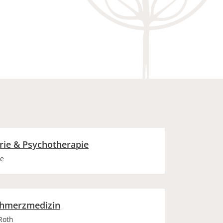
trie & Psychotherapie
de
chmerzmedizin
 Roth