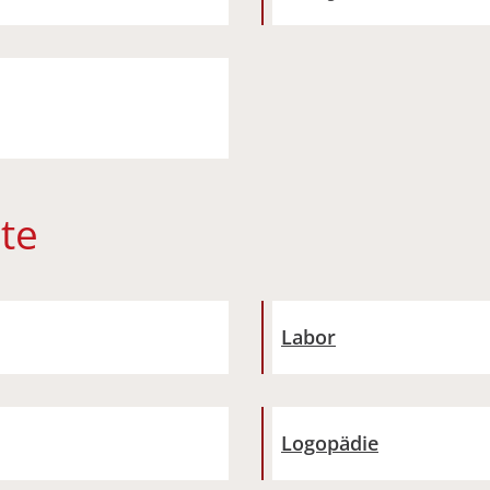
te
Labor
Logopädie