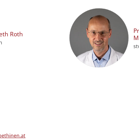
Pr
eth
Roth
M
n
st
bethinen.at