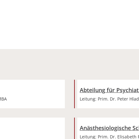
h:
Abteilung für Psychia
 MBA
Leitung: Prim. Dr. Peter Hla
Anästhesiologische S
Leitung: Prim. Dr. Elisabeth