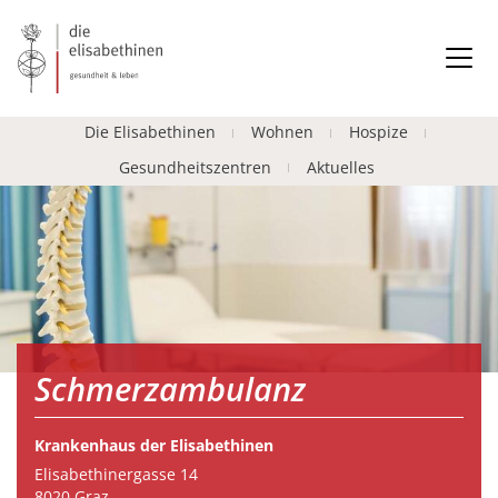
Die Elisabethinen
Wohnen
Hospize
Gesundheitszentren
Aktuelles
Schmerzambulanz
Krankenhaus der Elisabethinen
Elisabethinergasse 14
8020 Graz