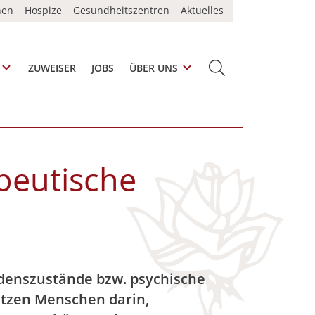
nen
Hospize
Gesundheitszentren
Aktuelles
ZUWEISER
JOBS
ÜBER UNS
SUCHE
peutische
idenszustände bzw. psychische
ützen Menschen darin,