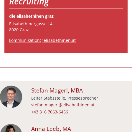
Recruiting
die elisabethinen graz
Elisabethinergasse 14
8020 Graz
kommunikation@elisabethinen.at
Stefan
Magerl
,
MBA
Leiter Stabsstelle, Pressesprecher
E-Mail-Adresse:
stefan.magerl@elisabethinen.at
Festnetz beruflich:
+43 316 7063-6456
Anna
Leeb
,
MA