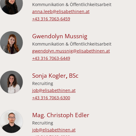
Kommunikation & Öffentlichkeitsarbeit
E-Mail-Adresse:
anna.leeb@elisabethinen.at
Festnetz beruflich:
+43 316 7063-6459
Gwendolyn
Mussnig
Kommunikation & Öffentlichkeitsarbeit
E-Mail-Adresse:
gwendolyn.mussnig@elisabethinen.at
Festnetz beruflich:
+43 316 7063-6449
Sonja
Kogler
,
BSc
Recruiting
E-Mail-Adresse:
job@elisabethinen.at
Festnetz beruflich:
+43 316 7063-6300
Mag.
Christoph
Edler
Recruiting
E-Mail-Adresse:
job@elisabethinen.at